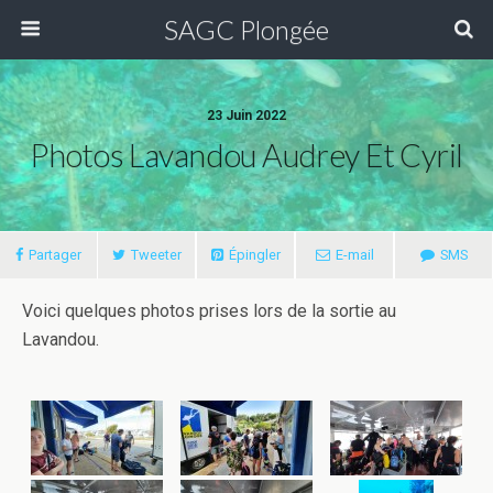
SAGC Plongée
23 Juin 2022
Photos Lavandou Audrey Et Cyril
Partager
Tweeter
Épingler
E-mail
SMS
Voici quelques photos prises lors de la sortie au
Lavandou.