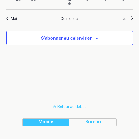
évènements
évènements
évènements
évènement
évènements
évènements
évènem
Mai
Ce mois-ci
Juil
S’abonner au calendrier
Retour au début
Mobile
Bureau