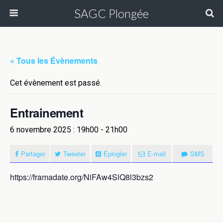
SAGC Plongée
« Tous les Évènements
Cet évènement est passé.
Entrainement
6 novembre 2025 : 19h00
-
21h00
Partager
Tweeter
Épingler
E-mail
SMS
https://framadate.org/NiFAw4SlQ8l3bzs2