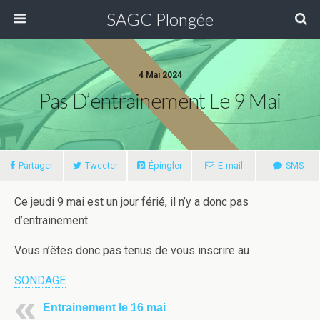
SAGC Plongée
4 Mai 2024
Pas D’entrainement Le 9 Mai
Partager
Tweeter
Épingler
E-mail
SMS
Ce jeudi 9 mai est un jour férié, il n’y a donc pas
d’entrainement.
Vous n’êtes donc pas tenus de vous inscrire au
SONDAGE
Entrainement le 16 mai