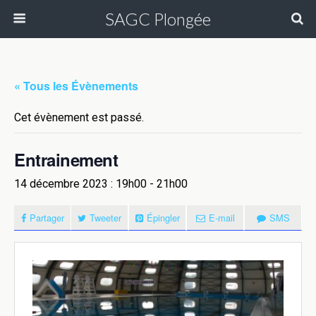
SAGC Plongée
« Tous les Évènements
Cet évènement est passé.
Entrainement
14 décembre 2023 : 19h00
-
21h00
Partager
Tweeter
Épingler
E-mail
SMS