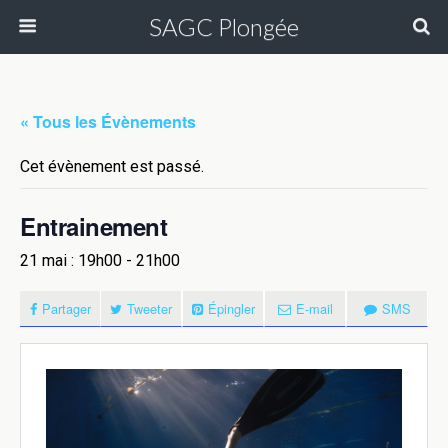
SAGC Plongée
« Tous les Évènements
Cet évènement est passé.
Entrainement
21 mai : 19h00
-
21h00
Partager
Tweeter
Épingler
E-mail
SMS