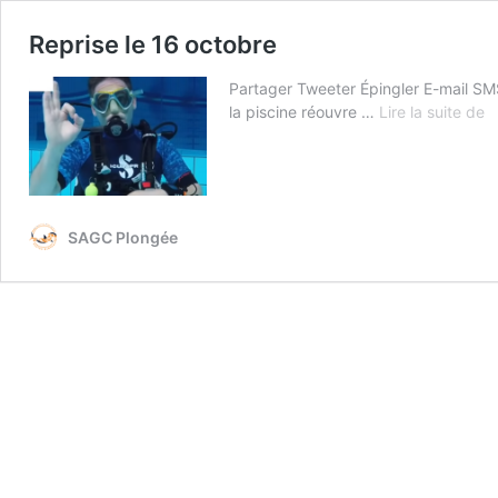
Reprise le 16 octobre
Partager Tweeter Épingler E-mail SMS 
R
la piscine réouvre …
Lire la suite de
le
1
o
SAGC Plongée